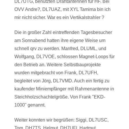
DL7UTG, benutzten Drahtantennen für HF. Bei
OVV Andre?, DL7UAZ, mit XYL Tamima bin ich
mir nicht sicher. War es ein Vertikalstrahler ?
Die in großer Zahl eintreffenden Tagesbesucher
am Sonnabend hatten ihre eigene Weise um
schnell qrv zu werden. Manfred, DLUML, und
Wolfgang, DL7VOE, schlossen Magnet-Loops für
den Betrieb an. Weitere Selbstbauprojekte
wurden mitgebracht von Frank, DL7UFH,
begleitet von Jörg, DL7VMD. Auch ein fertig zu
kaufender Miniempfänger mit Rahmenantenne in
Steichholzschachtelgröße. Von Frank "EKD-
1000" genannt.
Weiter konnten wir begrüßen: Siggi, DL7USC,
Tom, DH7TS, Helmut, DH7UFI, Hartmut,