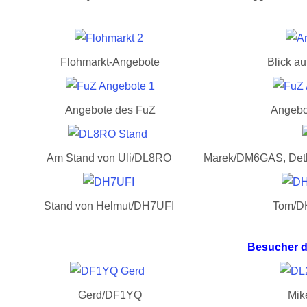
Flohmarkt-Angebote
Blick au
Angebote des FuZ
Angebo
Am Stand von Uli/DL8RO
Marek/DM6GAS, Det
Stand von Helmut/DH7UFI
Tom/D
Besucher d
Gerd/DF1YQ
Mik