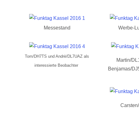
Messestand
Werbe-Lu
Tom/DH7TS und Andrè/DL7UAZ als
Martin/D
interessierte Beobachter
Benjamas/D
Carste