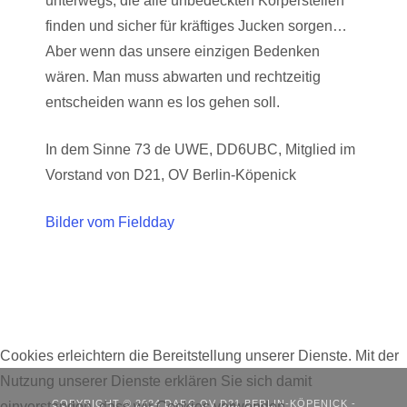
unterwegs, die alle unbedeckten Körperstellen
finden und sicher für kräftiges Jucken sorgen…
Aber wenn das unsere einzigen Bedenken
wären. Man muss abwarten und rechtzeitig
entscheiden wann es los gehen soll.
In dem Sinne 73 de UWE, DD6UBC, Mitglied im
Vorstand von D21, OV Berlin-Köpenick
Bilder vom Fieldday
Cookies erleichtern die Bereitstellung unserer Dienste. Mit der
Nutzung unserer Dienste erklären Sie sich damit
COPYRIGHT © 2024 DARC OV D21 BERLIN-KÖPENICK -
einverstanden, dass wir Cookies verwenden.